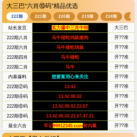
大三巴“六肖⑩码”精品优选
222期
221期
220期
219期
218期
21
大三巴
站长发言
实力爆中三肖中特
开??准
222期八肖
马牛猪蛇鸡鼠猴狗
开??准
222期六肖
马牛猪蛇鸡鼠
开??准
222期四肖
马牛猪蛇
开??准
222期二肖
马牛
开??准
内幕爆料
想要富用心来关注
开??准
222期②码
1
3
.
4
2
开??准
222期④码
1
3
.
4
2
.
0
8
.
0
2
开??准
222期⑥码
1
3
.
4
2
.
0
8
.
0
2
.
2
2
.
0
7
开??准
222期⑧码
1
3
.
4
2
.
0
8
.
0
2
.
2
2
.
0
7
.
4
7
.
2
1
开??准
最全六合
牢记
99912345.com
有内幕